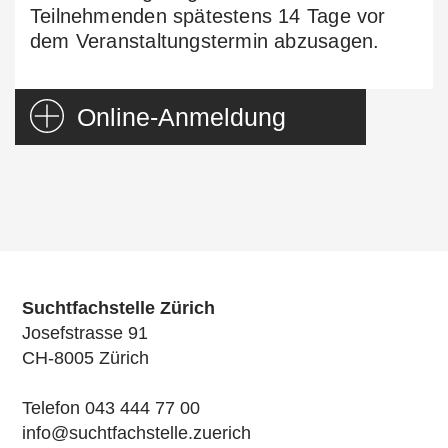
Teilnehmenden spätestens 14 Tage vor
dem Veranstaltungstermin abzusagen.
Online-Anmeldung
Einführung in die Motivierende
Gesprächsführung
Suchtfachstelle Zürich
Josefstrasse 91
Termin der Fortbildung bestätigen
CH-8005 Zürich
Dienstag, 17. November, 8.30 bis
Telefon 043 444 77 00
16.30 Uhr
info@suchtfachstelle.zuerich