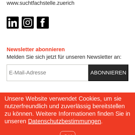
www.suchtfachstelle.zuerich
Anrede
Frau
Herr
Newsletter abonnieren
Melden Sie sich jetzt für unseren Newsletter an:
neutrale Anrede
E-
keine Angaben
ABONNIEREN
Mail
*
Name
*
Unsere Website verwendet Cookies, um sie
nutzerfreundlich und zuverlässig bereitstellen
Kontakt
zu können. Weitere Informationen finden Sie in
unseren
Datenschutzbestimmungen
.
Impressum
Vorname
*