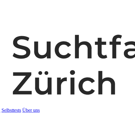
n
Selbsttests
Über uns