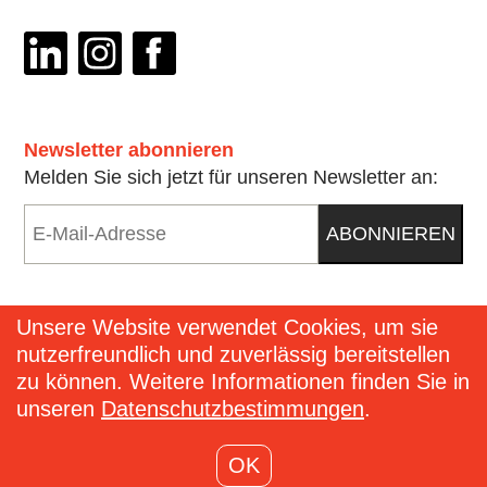
Newsletter abonnieren
Melden Sie sich jetzt für unseren Newsletter an:
E-
ABONNIEREN
Mail
*
Unsere Website verwendet Cookies, um sie
nutzerfreundlich und zuverlässig bereitstellen
Kontakt
zu können. Weitere Informationen finden Sie in
unseren
Datenschutzbestimmungen
.
Impressum
OK
Datenschutzbestimmungen