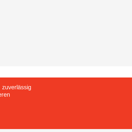
 abonnieren
 zuverlässig
ich jetzt für unseren Newsletter an:
eren
ABONNIEREN