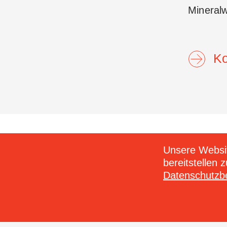
Mineral
Ko
Suchtfachstelle Zürich
Telefon 04
Unsere Websit
Josefstrasse 91
info@sucht
bereitstellen 
CH-8005 Zürich
www.suchtf
Datenschutz