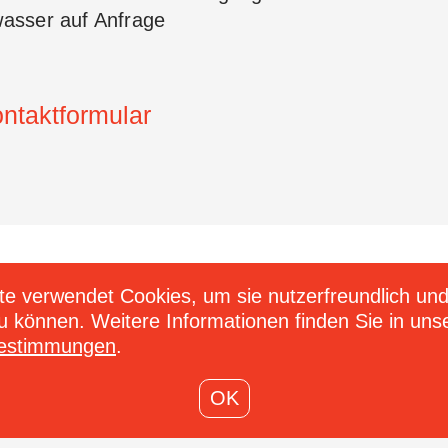
wasser auf Anfrage
ntaktformular
3 444 77 00
Newsletter
e verwendet Cookies, um sie nutzerfreundlich und
fachstelle.zuerich
Melden Sie s
zu können. Weitere Informationen finden Sie in uns
achstelle.zuerich
E-
bestimmungen
.
Mail
*
OK