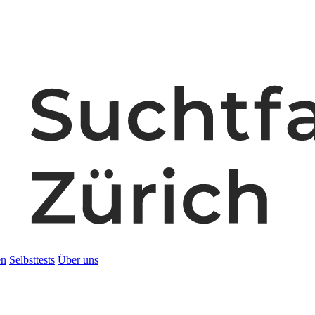
en
Selbsttests
Über uns