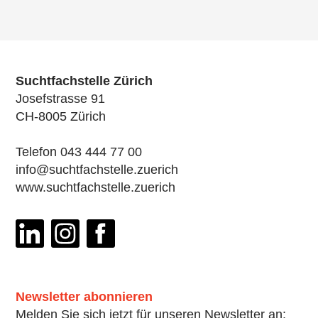
keine Angaben
Name
*
Suchtfachstelle Zürich
Josefstrasse 91
CH-8005 Zürich
Telefon 043 444 77 00
Vorname
*
info@suchtfachstelle.zuerich
www.suchtfachstelle.zuerich
Funktion
Newsletter abonnieren
Institution
Melden Sie sich jetzt für unseren Newsletter an: